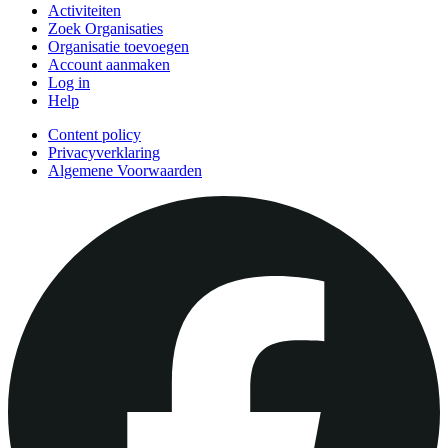
Activiteiten
Zoek Organisaties
Organisatie toevoegen
Account aanmaken
Log in
Help
Content policy
Privacyverklaring
Algemene Voorwaarden