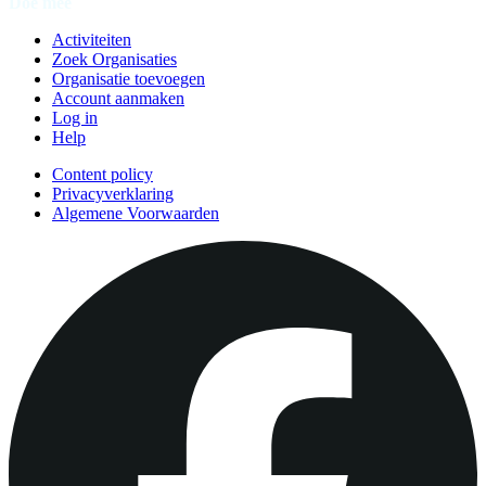
Doe mee
Activiteiten
Zoek Organisaties
Organisatie toevoegen
Account aanmaken
Log in
Help
Content policy
Privacyverklaring
Algemene Voorwaarden