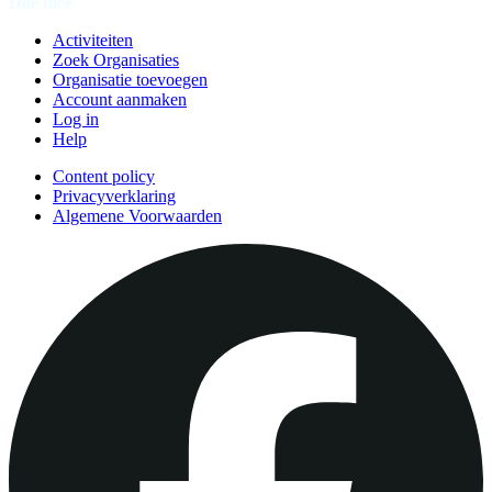
Doe mee
Activiteiten
Zoek Organisaties
Organisatie toevoegen
Account aanmaken
Log in
Help
Content policy
Privacyverklaring
Algemene Voorwaarden