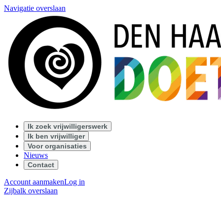
Navigatie overslaan
Ik zoek vrijwilligerswerk
Ik ben vrijwilliger
Voor organisaties
Nieuws
Contact
Account aanmaken
Log in
Zijbalk overslaan