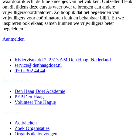
waardoor ik echt de fijne kneepjes van het vak ken. Ontzettend leuk
om dit tijdens deze cursus weer over te brengen aan andere
vrijwilligerscoördinatoren. Zo hoop ik dat het begeleiden van
vrijwilligers voor coördinatoren leuk en behapbaar blijft. En we
inspireren ook elkaar, samen kunnen we vrijwilligers beter
begeleiden.”
Aanmelden
Contact
Riviervismarkt 2, 2513 AM Den Haag, Nederland
service@denhaagdoet.nl
070 - 302 44 44
Den Haag Doet
Den Haag Doet Academie
PEP Den Haag
Volunteer The Hague
Doe mee
Activiteiten
Zoek Organisaties
Organisatie toevoegen