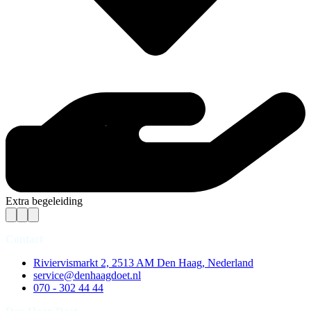
Extra begeleiding
Contact
Riviervismarkt 2, 2513 AM Den Haag, Nederland
service@denhaagdoet.nl
070 - 302 44 44