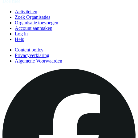
Doe mee
Activiteiten
Zoek Organisaties
Organisatie toevoegen
Account aanmaken
Log in
Help
Content policy
Privacyverklaring
Algemene Voorwaarden