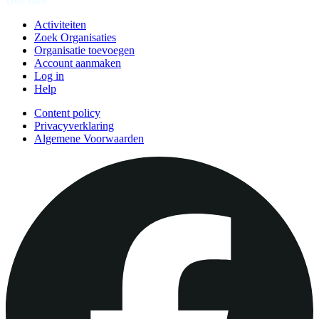
Doe mee
Activiteiten
Zoek Organisaties
Organisatie toevoegen
Account aanmaken
Log in
Help
Content policy
Privacyverklaring
Algemene Voorwaarden