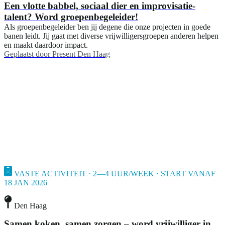
Een vlotte babbel, sociaal dier en improvisatie-
talent? Word groepenbegeleider!
Als groepenbegeleider ben jij degene die onze projecten in goede
banen leidt. Jij gaat met diverse vrijwilligersgroepen anderen helpen
en maakt daardoor impact.
Geplaatst door
Present Den Haag
VASTE ACTIVITEIT · 2—4 UUR/WEEK · START VANAF
18 JAN 2026
Den Haag
Samen koken, samen zorgen – word vrijwilliger in