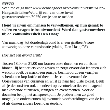
#59350
Scan me of ga naar www.denhaagdoet.nl/o/Volksuniversiteit-Den-
Haag/activiteiten/Word-jij-een-van-onze-inval-
gastvrouwenheren/59350 om je aan te melden
Houd jij ervan om mensen te verwelkomen, op hun gemak te
stellen en vragen te beantwoorden? Word dan gastvrouw/heer
bij de Volksuniversiteit Den Haag!
Van maandag- tot donderdagavond is er een gastheer/vrouw
aanwezig op onze cursuslocatie (vlakbij Den Haag CS).
Hoe ziet een avond eruit?
Tussen 18.00 en 21.00 uur komen onze docenten en cursisten
binnen. Jij bent er iets voor zessen en zorgt ervoor dat iedereen zich
welkom voelt. Je maakt een praatje, beantwoordt een vraag en
schenkt een kop koffie of thee in. Je scant eventueel de
Ooievaarspas van cursisten en wijst ze naar het juiste lokaal. Leuk
als je de cursisten ook attendeert op eventuele acties en de agenda
met komende cursussen, lezingen en evenementen. Voor de
docenten ben jij het aanspreekpunt. Je probeert hen zo goed
mogelijk te ondersteunen bij eventuele voorbereidingen van de les
of als dingen anders lopen dan gepland.