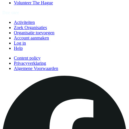
Volunteer The Hague
Doe mee
Activiteiten
Zoek Organisaties
Organisatie toevoegen
Account aanmaken
Log in
Help
Content policy
Privacyverklaring
Algemene Voorwaarden