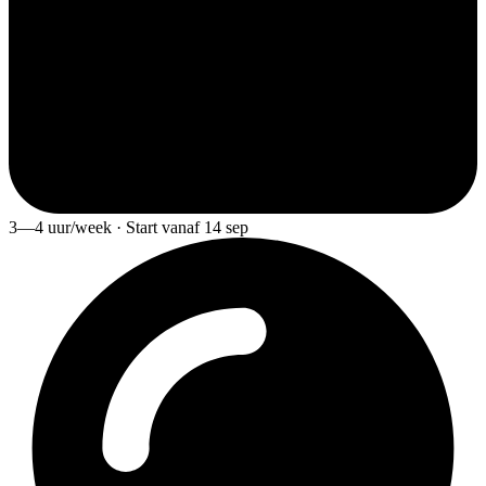
3—4 uur/week · Start vanaf 14 sep