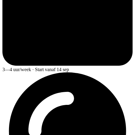
3—4 uur/week · Start vanaf 14 sep