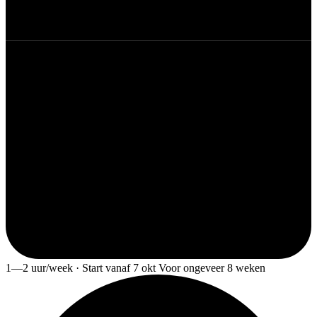
1—2 uur/week · Start vanaf 7 okt Voor ongeveer 8 weken