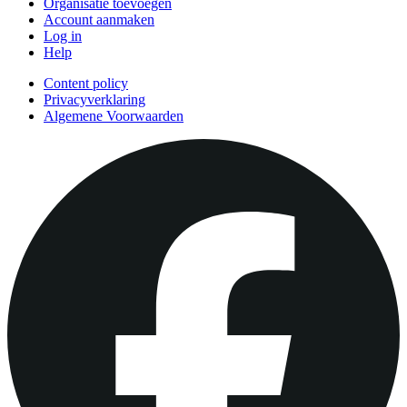
Organisatie toevoegen
Account aanmaken
Log in
Help
Content policy
Privacyverklaring
Algemene Voorwaarden