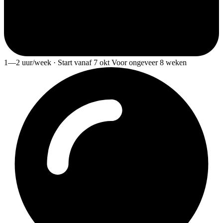
1—2 uur/week · Start vanaf 7 okt Voor ongeveer 8 weken