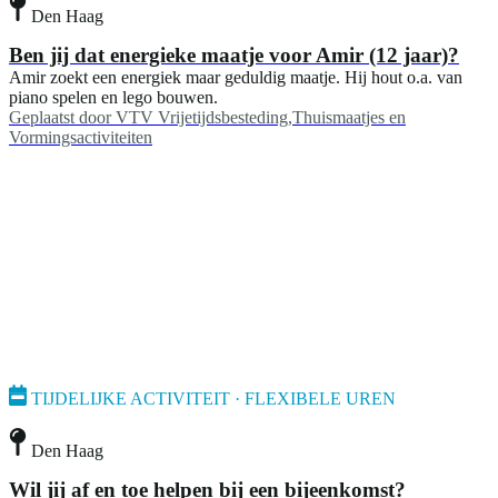
Den Haag
Ben jij dat energieke maatje voor Amir (12 jaar)?
Amir zoekt een energiek maar geduldig maatje. Hij hout o.a. van
piano spelen en lego bouwen.
Geplaatst door
VTV Vrijetijdsbesteding,Thuismaatjes en
Vormingsactiviteiten
TIJDELIJKE ACTIVITEIT · FLEXIBELE UREN
Den Haag
Wil jij af en toe helpen bij een bijeenkomst?