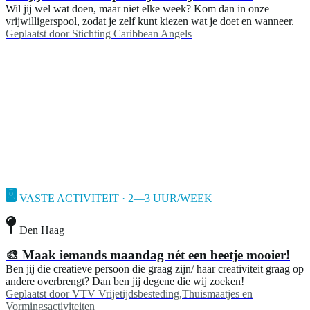
Wil jij wel wat doen, maar niet elke week? Kom dan in onze
vrijwilligerspool, zodat je zelf kunt kiezen wat je doet en wanneer.
Geplaatst door
Stichting Caribbean Angels
VASTE ACTIVITEIT · 2—3 UUR/WEEK
Den Haag
🎨 Maak iemands maandag nét een beetje mooier!
Ben jij die creatieve persoon die graag zijn/ haar creativiteit graag op
andere overbrengt? Dan ben jij degene die wij zoeken!
Geplaatst door
VTV Vrijetijdsbesteding,Thuismaatjes en
Vormingsactiviteiten