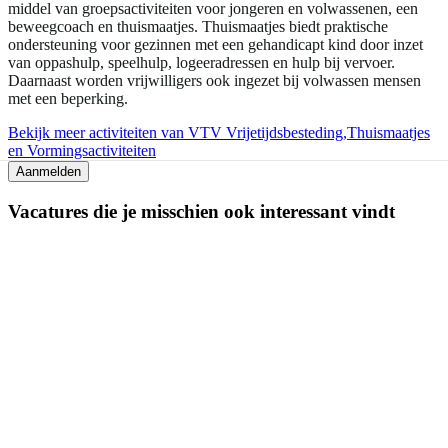
middel van groepsactiviteiten voor jongeren en volwassenen, een
beweegcoach en thuismaatjes. Thuismaatjes biedt praktische
ondersteuning voor gezinnen met een gehandicapt kind door inzet
van oppashulp, speelhulp, logeeradressen en hulp bij vervoer.
Daarnaast worden vrijwilligers ook ingezet bij volwassen mensen
met een beperking.
Bekijk meer activiteiten van VTV Vrijetijdsbesteding,Thuismaatjes
en Vormingsactiviteiten
Aanmelden
Vacatures die je misschien ook interessant vindt