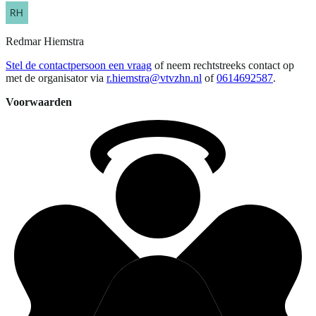
Redmar
Hiemstra
Stel de contactpersoon een vraag
of neem rechtstreeks contact op
met de organisator via
r.hiemstra@vtvzhn.nl
of
0614692587
.
Voorwaarden