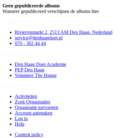
Geen gepubliceerde albums
Wanneer gepubliceerd verschijnen de albums hier
Contact
Riviervismarkt 2, 2513 AM Den Haag, Nederland
service@denhaagdoet.nl
070 - 302 44 44
Den Haag Doet
Den Haag Doet Academie
PEP Den Haag
Volunteer The Hague
Doe mee
Activiteiten
Zoek Organisaties
Organisatie toevoegen
Account aanmaken
Log in
Help
Content policy