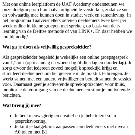
Met ons online leerplatform de UAF Academy ondersteunen we
onze doelgroep om hun taalvaardigheid te versterken, zodat ze snel
en volwaardig mee kunnen doen in studie, werk en samenleving. In
het programma Taalversnellers oefenen deelnemers twee keer per
week online in kleine groepen met spreken, op basis van de e-
learning van de Delftse methode of van LINK+. En daar hebben we
jou bij nodig!
Wat ga je doen als vrijwillig gespreksleider?
Als gespreksleider begeleid je wekelijks een online groepsgesprek
van 1,5 uur (op maandag en woensdag óf dinsdag en donderdag). Je
zorgt ervoor dat iedereen zoveel mogelijk spreektijd krijgt en
stimuleert deelnemers om het geleerde in de praktijk te brengen. Je
werkt samen met een andere vrijwilliger en bereidt samen de sessies
voor. Daarnaast geef je activerende spreekopdrachten voor thuis,
monitor je de voortgang van de deelnemers en stuur je motiverende
berichten.
Wat breng jij mee?
Je bent nieuwsgierig en creatief en je hebt interesse in
gespreksvoering.
Je kunt je taalgebruik aanpassen aan deelnemers met niveau
A0 tot en met B1.