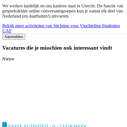
We werken landelijk en ons kantoor staat in Utrecht. De functie van
gespreksleider online conversatiegroepen kun je vanuit elk deel van
Nederland (en daarbuiten!) uitvoeren.
Bekijk meer activiteiten van Stichting voor Vluchteling-Studenten
UAF
Aanmelden
Vacatures die je misschien ook interessant vindt
Nieuw
VASTE ACTIVITEIT · 0—2 UUR/WEEK