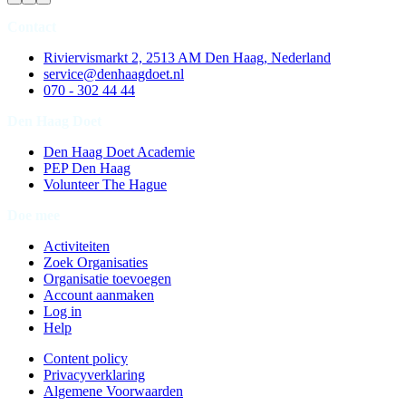
Contact
Riviervismarkt 2, 2513 AM Den Haag, Nederland
service@denhaagdoet.nl
070 - 302 44 44
Den Haag Doet
Den Haag Doet Academie
PEP Den Haag
Volunteer The Hague
Doe mee
Activiteiten
Zoek Organisaties
Organisatie toevoegen
Account aanmaken
Log in
Help
Content policy
Privacyverklaring
Algemene Voorwaarden