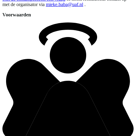
met de organisator via
mieke.baba@uaf.nl
.
Voorwaarden