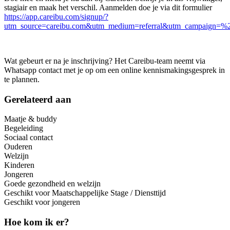
stagiair en maak het verschil. Aanmelden doe je via dit formulier
https://app.careibu.com/signup/?
utm_source=careibu.com&utm_medium=referral&utm_campaign=%
Wat gebeurt er na je inschrijving? Het Careibu-team neemt via
Whatsapp contact met je op om een online kennismakingsgesprek in
te plannen.
Gerelateerd aan
Maatje & buddy
Begeleiding
Sociaal contact
Ouderen
Welzijn
Kinderen
Jongeren
Goede gezondheid en welzijn
Geschikt voor Maatschappelijke Stage / Diensttijd
Geschikt voor jongeren
Hoe kom ik er?