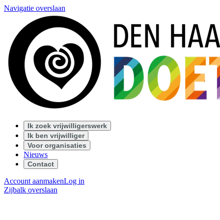
Navigatie overslaan
Ik zoek vrijwilligerswerk
Ik ben vrijwilliger
Voor organisaties
Nieuws
Contact
Account aanmaken
Log in
Zijbalk overslaan