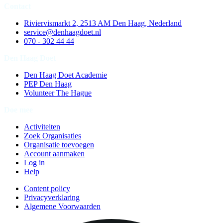
Contact
Riviervismarkt 2, 2513 AM Den Haag, Nederland
service@denhaagdoet.nl
070 - 302 44 44
Den Haag Doet
Den Haag Doet Academie
PEP Den Haag
Volunteer The Hague
Doe mee
Activiteiten
Zoek Organisaties
Organisatie toevoegen
Account aanmaken
Log in
Help
Content policy
Privacyverklaring
Algemene Voorwaarden