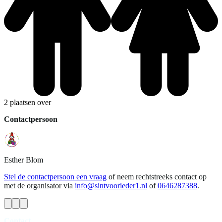
2 plaatsen over
Contactpersoon
Esther
Blom
Stel de contactpersoon een vraag
of neem rechtstreeks contact op
met de organisator via
info@sintvoorieder1.nl
of
0646287388
.
Contact