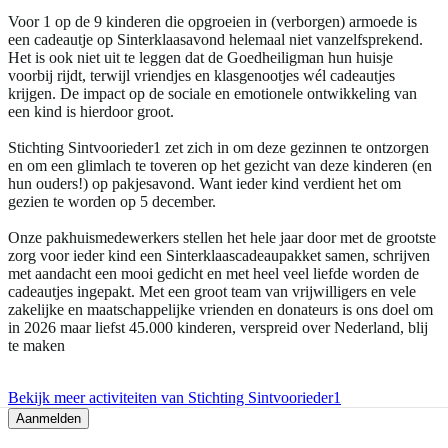
Voor 1 op de 9 kinderen die opgroeien in (verborgen) armoede is
een cadeautje op Sinterklaasavond helemaal niet vanzelfsprekend.
Het is ook niet uit te leggen dat de Goedheiligman hun huisje
voorbij rijdt, terwijl vriendjes en klasgenootjes wél cadeautjes
krijgen. De impact op de sociale en emotionele ontwikkeling van
een kind is hierdoor groot.
Stichting Sintvoorieder1 zet zich in om deze gezinnen te ontzorgen
en om een glimlach te toveren op het gezicht van deze kinderen (en
hun ouders!) op pakjesavond. Want ieder kind verdient het om
gezien te worden op 5 december.
Onze pakhuismedewerkers stellen het hele jaar door met de grootste
zorg voor ieder kind een Sinterklaascadeaupakket samen, schrijven
met aandacht een mooi gedicht en met heel veel liefde worden de
cadeautjes ingepakt. Met een groot team van vrijwilligers en vele
zakelijke en maatschappelijke vrienden en donateurs is ons doel om
in 2026 maar liefst 45.000 kinderen, verspreid over Nederland, blij
te maken
Bekijk meer activiteiten van Stichting Sintvoorieder1
Aanmelden