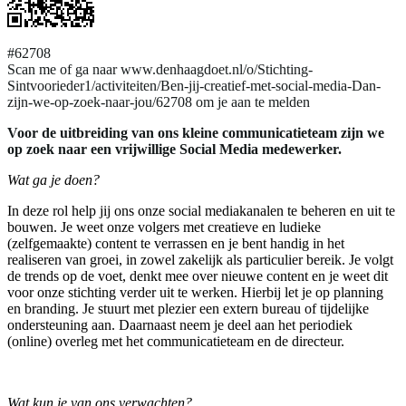
#62708
Scan me of ga naar www.denhaagdoet.nl/o/Stichting-
Sintvoorieder1/activiteiten/Ben-jij-creatief-met-social-media-Dan-
zijn-we-op-zoek-naar-jou/62708 om je aan te melden
Voor de uitbreiding van ons kleine communicatieteam zijn we
op zoek naar een vrijwillige Social Media medewerker.
Wat ga je doen?
In deze rol help jij ons onze social mediakanalen te beheren en uit te
bouwen. Je weet onze volgers met creatieve en ludieke
(zelfgemaakte) content te verrassen en je bent handig in het
realiseren van groei, in zowel zakelijk als particulier bereik. Je volgt
de trends op de voet, denkt mee over nieuwe content en je weet dit
voor onze stichting verder uit te werken. Hierbij let je op planning
en branding. Je stuurt met plezier een extern bureau of tijdelijke
ondersteuning aan. Daarnaast neem je deel aan het periodiek
(online) overleg met het communicatieteam en de directeur.
Wat kun je van ons verwachten?