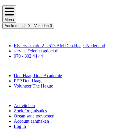
Menu
Aankomende
0
Verleden
0
Contact
Riviervismarkt 2, 2513 AM Den Haag, Nederland
service@denhaagdoet.nl
070 - 302 44 44
Den Haag Doet
Den Haag Doet Academie
PEP Den Haag
Volunteer The Hague
Doe mee
Activiteiten
Zoek Organisaties
Organisatie toevoegen
Account aanmaken
Log in