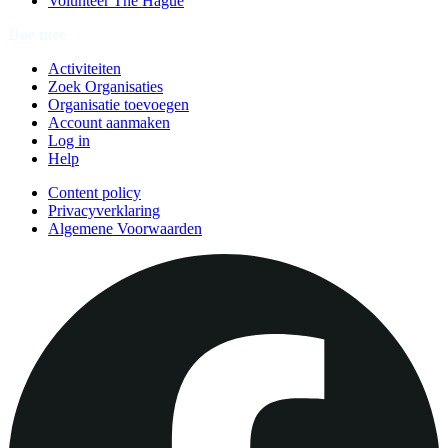
Volunteer The Hague
Doe mee
Activiteiten
Zoek Organisaties
Organisatie toevoegen
Account aanmaken
Log in
Help
Content policy
Privacyverklaring
Algemene Voorwaarden