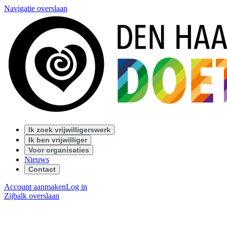
Navigatie overslaan
Ik zoek vrijwilligerswerk
Ik ben vrijwilliger
Voor organisaties
Nieuws
Contact
Account aanmaken
Log in
Zijbalk overslaan