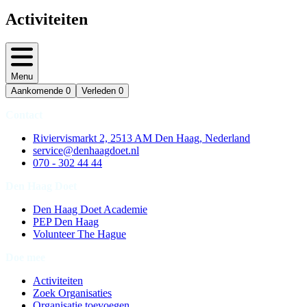
Activiteiten
Menu
Aankomende
0
Verleden
0
Contact
Riviervismarkt 2, 2513 AM Den Haag, Nederland
service@denhaagdoet.nl
070 - 302 44 44
Den Haag Doet
Den Haag Doet Academie
PEP Den Haag
Volunteer The Hague
Doe mee
Activiteiten
Zoek Organisaties
Organisatie toevoegen