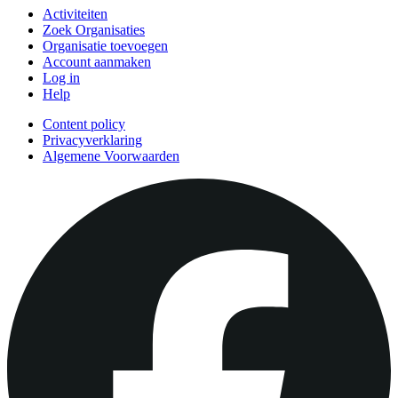
Activiteiten
Zoek Organisaties
Organisatie toevoegen
Account aanmaken
Log in
Help
Content policy
Privacyverklaring
Algemene Voorwaarden