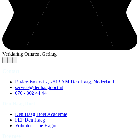
Verklaring Omtrent Gedrag
Contact
Riviervismarkt 2, 2513 AM Den Haag, Nederland
service@denhaagdoet.nl
070 - 302 44 44
Den Haag Doet
Den Haag Doet Academie
PEP Den Haag
Volunteer The Hague
Doe mee