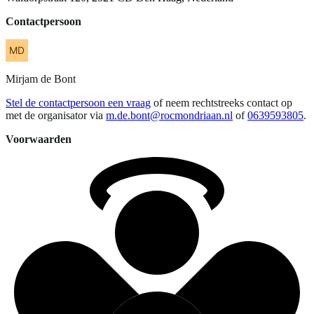
Contactpersoon
Mirjam
de Bont
Stel de contactpersoon een vraag
of neem rechtstreeks contact op
met de organisator via
m.de.bont@rocmondriaan.nl
of
0639593805
.
Voorwaarden