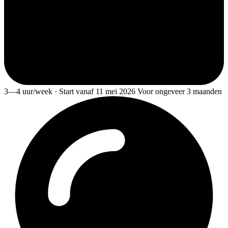
3—4 uur/week · Start vanaf 11 mei 2026 Voor ongeveer 3 maanden