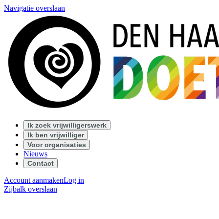
Navigatie overslaan
Ik zoek vrijwilligerswerk
Ik ben vrijwilliger
Voor organisaties
Nieuws
Contact
Account aanmaken
Log in
Zijbalk overslaan