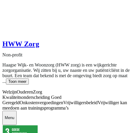
HWW Zorg
Non-profit
Haagse Wijk- en Woonzorg (HWW zorg) is een wijkgerichte
zorgorganisatie. Wij zitten bij u, uw naaste en uw patiënt/cliënt in de
buurt. Een team dat bekend is met de omgeving biedt zorg op maat
...
Toon meer
Welzijn
Ouderen
Zorg
Kwaliteitsonderscheiding Goed
Geregeld
Onkostenvergoedingen
Vrijwilligersbeleid
Vrijwilliger kan
meedoen aan trainingsprogramma’s
Menu