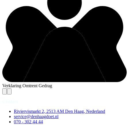
Verklaring Omtrent Gedrag
Contact
Riviervismarkt 2, 2513 AM Den Haag, Nederland
service@denhaagdoet.nl
070 - 302 44 44