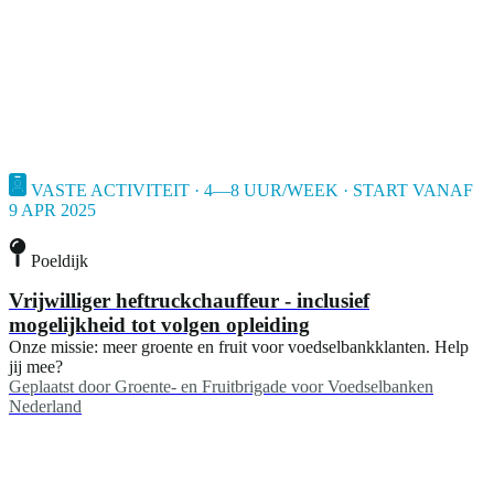
VASTE ACTIVITEIT · 4—8 UUR/WEEK · START VANAF
9 APR 2025
Poeldijk
Vrijwilliger heftruckchauffeur - inclusief
mogelijkheid tot volgen opleiding
Onze missie: meer groente en fruit voor voedselbankklanten. Help
jij mee?
Geplaatst door
Groente- en Fruitbrigade voor Voedselbanken
Nederland