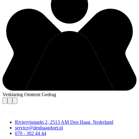
Verklaring Omtrent Gedrag
Contact
Riviervismarkt 2, 2513 AM Den Haag, Nederland
service@denhaagdoet.nl
070 - 302 44 44