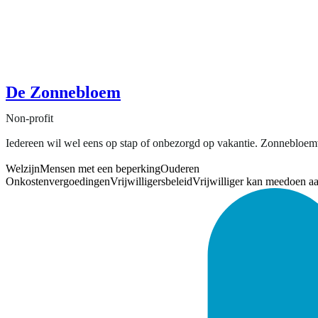
De Zonnebloem
Non-profit
Iedereen wil wel eens op stap of onbezorgd op vakantie. Zonnebloemvr
Welzijn
Mensen met een beperking
Ouderen
Onkostenvergoedingen
Vrijwilligersbeleid
Vrijwilliger kan meedoen a