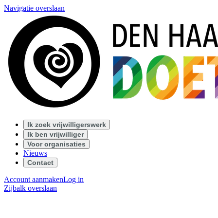
Navigatie overslaan
Ik zoek vrijwilligerswerk
Ik ben vrijwilliger
Voor organisaties
Nieuws
Contact
Account aanmaken
Log in
Zijbalk overslaan