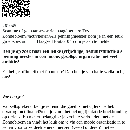
#61045
Scan me of ga naar www.denhaagdoet.nl/o/De-
Zonnebloem7/activiteiten/Als-penningmeester-kom-je-in-een-leuk-
groepsbestuur-in-t-Haagse-Hout/61045 om je aan te melden
Ben je op zoek naar een leuke (vrijwillige) bestuursfunctie als
penningmeester in een mooie, gezellige organisatie met veel
ambitie?
En heb je affiniteit met financiën? Dan ben je van harte welkom bij
ons!
Wie ben je?
Vanzelfsprekend ben je iemand die goed is met cijfers. Je hebt
ervaring met financiën en je vindt het belangrijk dat de boekhouding
op orde is. En niet onbelangrijk: je voelt je verbonden met de
Zonnebloem en vindt het leuk om je via een mooie organisatie in te
zetten voor onze deelnemers: mensen (veelal ouderen) met een