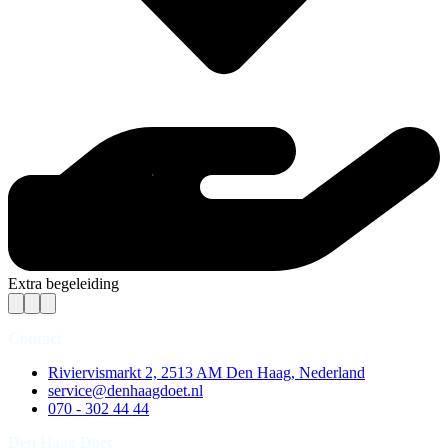
Extra begeleiding
Contact
Riviervismarkt 2, 2513 AM Den Haag, Nederland
service@denhaagdoet.nl
070 - 302 44 44
Den Haag Doet