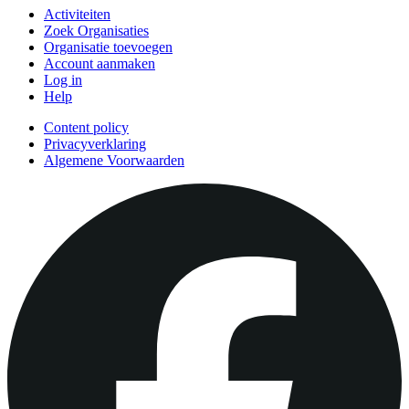
Activiteiten
Zoek Organisaties
Organisatie toevoegen
Account aanmaken
Log in
Help
Content policy
Privacyverklaring
Algemene Voorwaarden