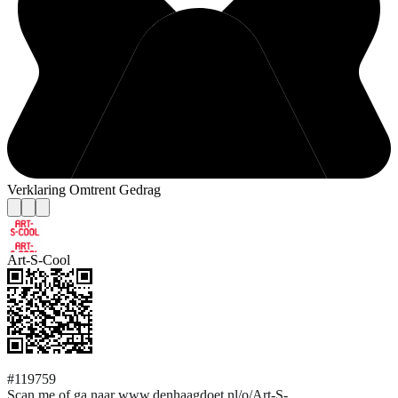
Verklaring Omtrent Gedrag
Art-S-Cool
#119759
Scan me of ga naar www.denhaagdoet.nl/o/Art-S-