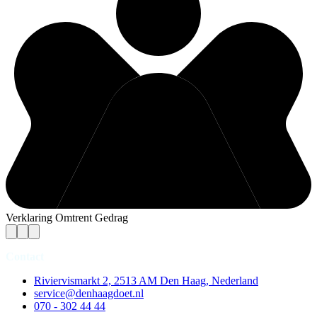
Verklaring Omtrent Gedrag
Contact
Riviervismarkt 2, 2513 AM Den Haag, Nederland
service@denhaagdoet.nl
070 - 302 44 44