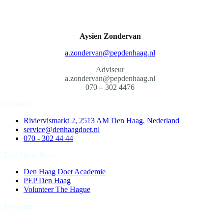
Aysien Zondervan
a.zondervan@pepdenhaag.nl
a.zondervan@pepdenhaag.nl
070 – 302 4476
Contact
Riviervismarkt 2, 2513 AM Den Haag, Nederland
service@denhaagdoet.nl
070 - 302 44 44
Den Haag Doet
Den Haag Doet Academie
PEP Den Haag
Volunteer The Hague
Doe mee