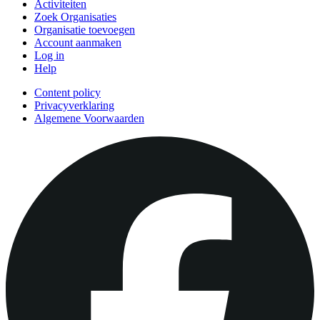
Activiteiten
Zoek Organisaties
Organisatie toevoegen
Account aanmaken
Log in
Help
Content policy
Privacyverklaring
Algemene Voorwaarden